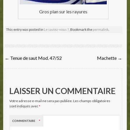
Gros plan sur les rayures
This entry was posted in
Le saviez-vous ?
. Bookmark the
permalink
.
Post
←
Tenue de saut Mod. 47/52
Machette
→
navigation
LAISSER UN COMMENTAIRE
Votre adresse e-mail ne sera pas publiée.
Les champs obligatoires
sont indiqués avec
*
COMMENTAIRE
*