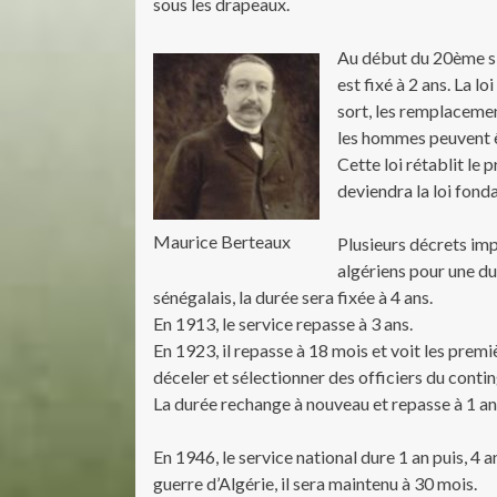
sous les drapeaux.
Au début du 20ème siè
est fixé à 2 ans. La l
sort, les remplacemen
les hommes peuvent êt
Cette loi rétablit le 
deviendra la loi fonda
Maurice Berteaux
Plusieurs décrets imp
algériens pour une dur
sénégalais, la durée sera fixée à 4 ans.
En 1913, le service repasse à 3 ans.
En 1923, il repasse à 18 mois et voit les pre
déceler et sélectionner des officiers du conti
La durée rechange à nouveau et repasse à 1 an 
En 1946, le service national dure 1 an puis, 4 a
guerre d’Algérie, il sera maintenu à 30 mois.