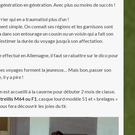
génération en génération. Avec plus ou moins de succès !
rier qui en a traumatisé plus d’un !
ment simple. On connait ses régions et les garnisons sont
a dans son entourage un cousin ou un voisin qui a fait son
d’estimer la durée du voyage jusqu’à son affectation.
 effectué en Allemagne, il faut se rabattre sur le dico pour
 les voyages forment la jeunesse… Mais bon, passer son
il y a pire !
 est accueilli à la caserne pour débuter 2 mois de classe.
n
treillis M64 ou F1
, casque lourd modèle 51 et « brelages »
s fera découvrir les joies du tir.