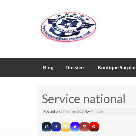
Skip
Blog
Dossiers
Boutique Surplu
to
content
Service national
Posted on
17 février 2020
by
Philippe