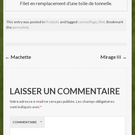
Filet en remplacement d’une toile de tonnelle.
This entry was posted in
Produits
and tagged
camouflage
,
filet
. Bookmark
the
permalink
.
Post
←
Machette
Mirage III
→
navigation
LAISSER UN COMMENTAIRE
Votre adresse e-mail ne sera pas publiée.
Les champs obligatoires
sont indiqués avec
*
COMMENTAIRE
*