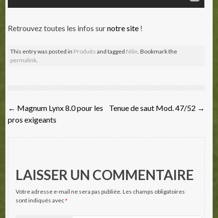
Retrouvez toutes les infos sur
notre site
!
This entry was posted in
Produits
and tagged
félin
. Bookmark the
permalink
.
Post
←
Magnum Lynx 8.0 pour les
Tenue de saut Mod. 47/52
→
navigation
pros exigeants
LAISSER UN COMMENTAIRE
Votre adresse e-mail ne sera pas publiée.
Les champs obligatoires
sont indiqués avec
*